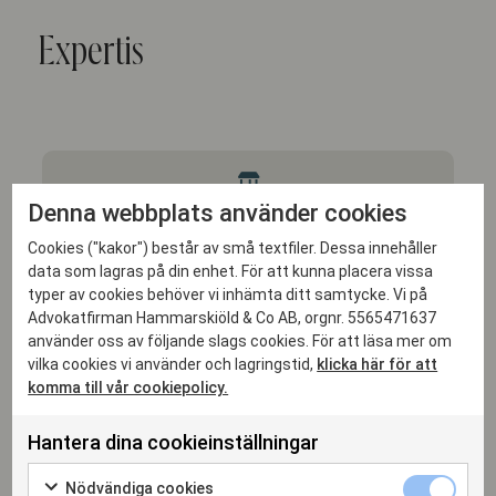
Expertis
ARBETSRÄTT
Denna webbplats använder cookies
Cookies ("kakor") består av små textfiler. Dessa innehåller
data som lagras på din enhet. För att kunna placera vissa
typer av cookies behöver vi inhämta ditt samtycke. Vi på
ALLMÄN BOLAGSRÄTT OCH KOMMERSIELLA AVTAL
Advokatfirman Hammarskiöld & Co AB, orgnr. 5565471637
använder oss av följande slags cookies. För att läsa mer om
vilka cookies vi använder och lagringstid,
klicka här för att
komma till vår cookiepolicy.
M&A
Hantera dina cookieinställningar
Nödvändiga cookies