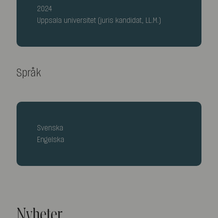
2024
Uppsala universitet (juris kandidat, LL.M.)
Språk
Svenska
Engelska
Nyheter