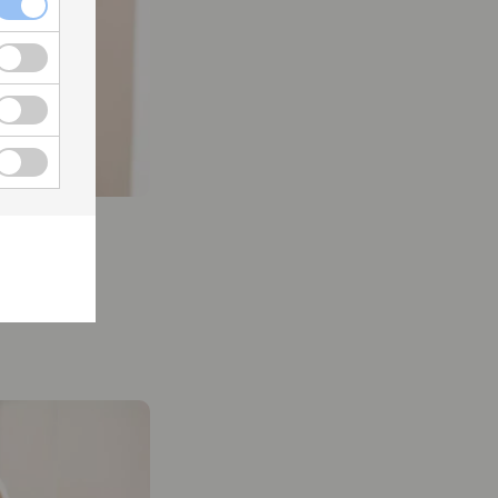
T
.se