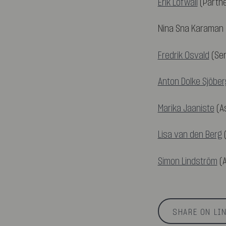
Erik Löfwall
(Partne
Nina Sna Karaman 
Fredrik Osvald
(Sen
Anton Dolke Sjöber
Marika Jaaniste
(A
Lisa van den Berg
(
Simon Lindström
(A
SHARE ON LI