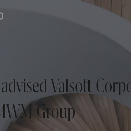
dvised Valsoft Corpor
f MWM Group