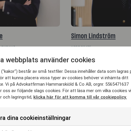
e
Simon Lindström
ADVOKAT
ASSOCIATE
ammarskiold.se
simon.lindstrom@hammarskio
a webbplats använder cookies
+46 708 94 40 14
("kakor") består av små textfiler. Dessa innehåller data som lagras 
ör att kunna placera vissa typer av cookies behöver vi inhämta ditt
e. Vi på Advokatfirman Hammarskiöld & Co AB, orgnr. 5565471637
 oss av följande slags cookies. För att läsa mer om vilka cookies v
 och lagringstid,
klicka här för att komma till vår cookiepolicy.
ra dina cookieinställningar