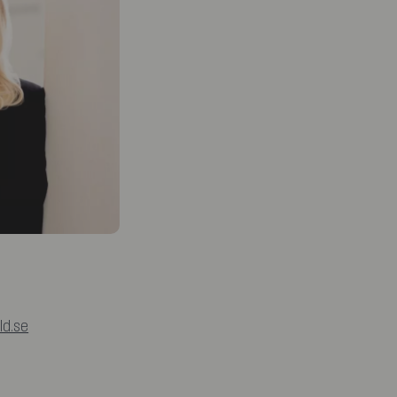
ld.se