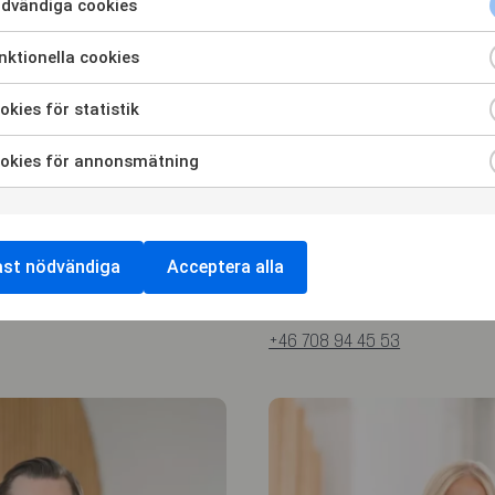
dvändiga cookies
ktionella cookies
kies för statistik
okies för annonsmätning
Fredrik Osvald
ast nödvändiga
Acceptera alla
MANAGING ASSOCIATE, ADVOKA
rskiold.se
fredrik.osvald@hammarskiold
+46 708 94 45 53