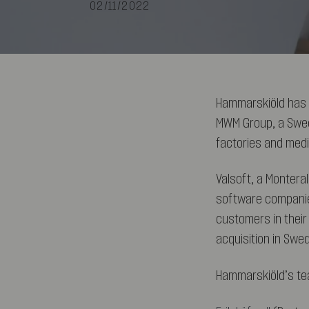
02/11/2022
Hammarskiöld has ac
MWM Group, a Swed
factories and med
Valsoft, a Montera
software companies
customers in their 
acquisition in Swe
Hammarskiöld’s te