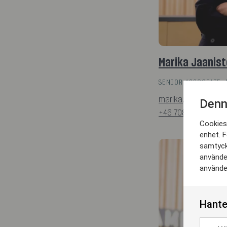
Marika Jaanist
SENIOR ASSOCIATE, 
marika.jaaniste@h
Denn
+46 708 94 40 50
Cookies 
enhet. F
samtyck
använder
använder
Hante