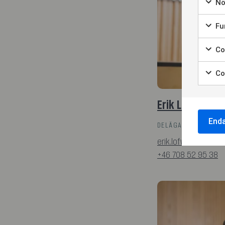
Nö
Fun
Coo
Co
Erik Löfwall
End
DELÄGARE, ADVOKAT
erik.lofwall@hamma
+46 708 52 95 38