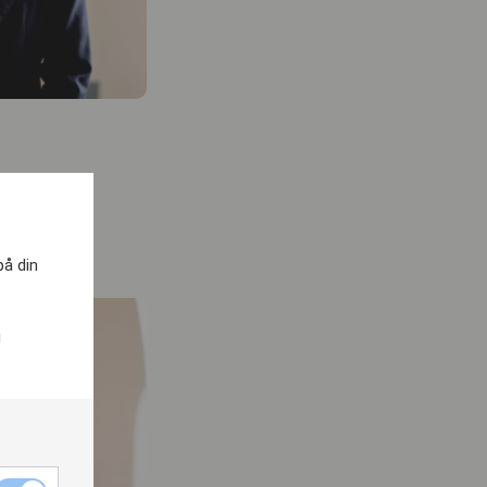
ld.se
på din
i