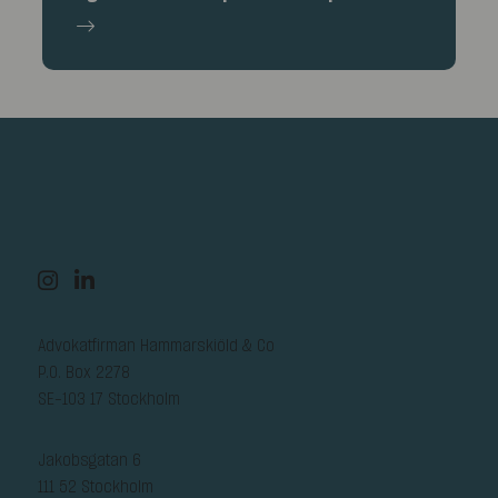
Advokatfirman Hammarskiöld & Co
P.O. Box 2278
SE-103 17 Stockholm
Jakobsgatan 6
111 52 Stockholm