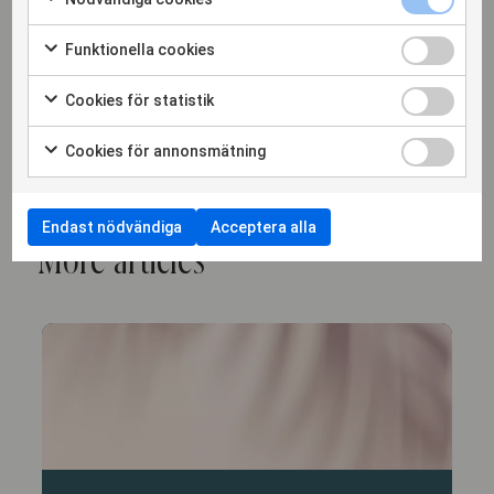
Sofia Falkner
Funktionella cookies
DELÄGARE, ADVOKAT
Cookies för statistik
sofia.falkner@hammarskiold.se
+46 708 94 40 43
Cookies för annonsmätning
Endast nödvändiga
Acceptera alla
More articles