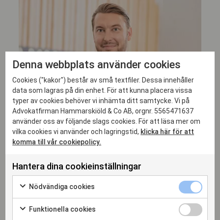
Denna webbplats använder cookies
Cookies ("kakor") består av små textfiler. Dessa innehåller
data som lagras på din enhet. För att kunna placera vissa
typer av cookies behöver vi inhämta ditt samtycke. Vi på
Advokatfirman Hammarskiöld & Co AB, orgnr. 5565471637
använder oss av följande slags cookies. För att läsa mer om
vilka cookies vi använder och lagringstid,
klicka här för att
komma till vår cookiepolicy.
Hantera dina cookieinställningar
Erik Löfwall
Nödvändiga cookies
DELÄGARE, ADVOKAT
erik.lofwall@hammarskiold.se
Funktionella cookies
+46 708 52 95 38