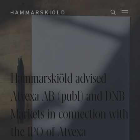
Hammarskiöld advised
Atvexa AB (publ) and DNB
Markets in connection with
the IPO of Atvexa