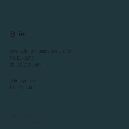
Advokatfirman Hammarskiöld & Co
P.O. Box 2278
SE-103 17 Stockholm
Jakobsgatan 6
111 52 Stockholm
+46-8-578 450 00
reception@hammarskiold.se