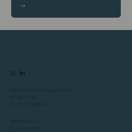
Advokatfirman Hammarskiöld & Co
P.O. Box 2278
SE-103 17 Stockholm
Jakobsgatan 6
111 52 Stockholm