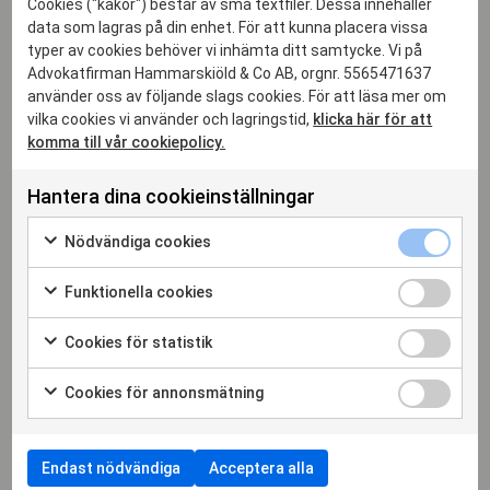
Cookies ("kakor") består av små textfiler. Dessa innehåller
data som lagras på din enhet. För att kunna placera vissa
Malin von Heideken
typer av cookies behöver vi inhämta ditt samtycke. Vi på
MANAGING PARTNER, DELÄGARE, ADVOKAT
Advokatfirman Hammarskiöld & Co AB, orgnr. 5565471637
använder oss av följande slags cookies. För att läsa mer om
malin.vonheideken@hammarskiold.se
vilka cookies vi använder och lagringstid,
klicka här för att
+46 702 38 47 00
komma till vår cookiepolicy.
Hantera dina cookieinställningar
More articles
Nödvändiga cookies
Funktionella cookies
Cookies för statistik
Cookies för annonsmätning
Endast nödvändiga
Acceptera alla