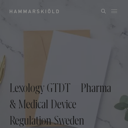
Lexology GTDT – Pharma
& Medical Device
Regulation Sweden