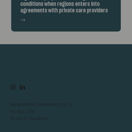
conditions when regions enters into
agreements with private care providers
Advokatfirman Hammarskiöld & Co
P.O. Box 2278
SE-103 17 Stockholm