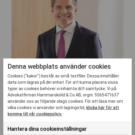
Denna webbplats använder cookies
Cookies ("kakor") består av små textfiler. Dessa innehåller
data som lagras på din enhet. För att kunna placera vissa
typer av cookies behöver vi inhämta ditt samtycke. Vi på
Rasmus Fahlén
Advokatfirman Hammarskiöld & Co AB, orgnr. 5565471637
använder oss av följande slags cookies. För att läsa mer om
DELÄGARE, ADVOKAT
vilka cookies vi använder och lagringstid,
klicka här för att
rasmus.fahlen@hammarskiold.se
komma till vår cookiepolicy.
+46 761 26 63 30
Hantera dina cookieinställningar