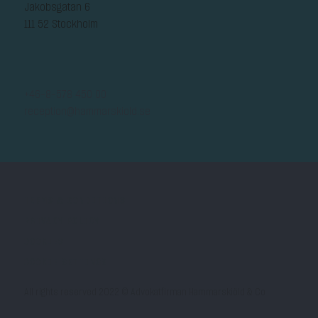
Jakobsgatan 6
111 52 Stockholm
+46-8-578 450 00
reception@hammarskiold.se
TERMS & CONDITIONS
PRIVACY POLICY
COOKIES
COOKIE SETTINGS
All rights reserved 2022 © Advokatfirman Hammarskiöld & Co