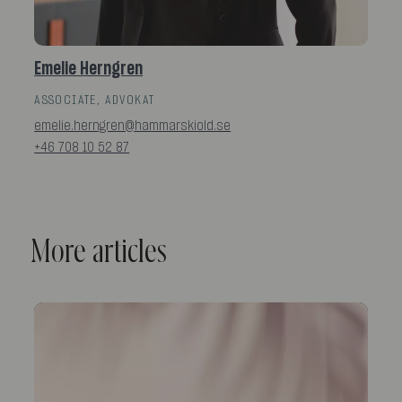
Emelie Herngren
ASSOCIATE, ADVOKAT
emelie.herngren@hammarskiold.se
+46 708 10 52 87
More articles