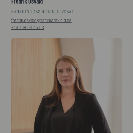
Fredrik Osvald
MANAGING ASSOCIATE, ADVOKAT
fredrik.osvald@hammarskiold.se
+46 708 94 45 53