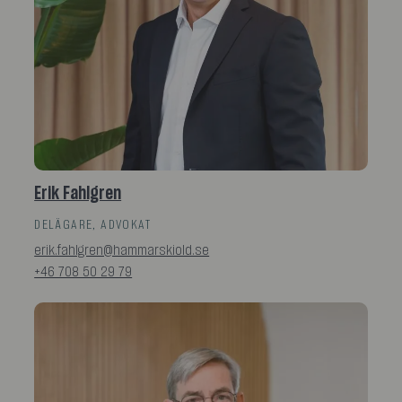
Erik Fahlgren
DELÄGARE, ADVOKAT
erik.fahlgren@hammarskiold.se
+46 708 50 29 79