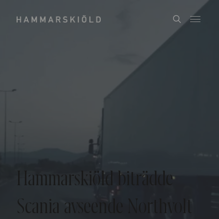
Hammarskiöld biträdde
Scania avseende Northvolt