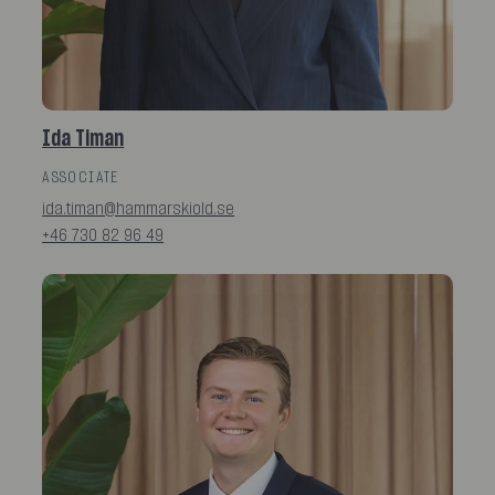
Ida Timan
ASSOCIATE
ida.timan@hammarskiold.se
+46 730 82 96 49