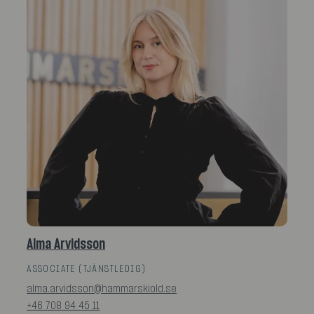
Alma Arvidsson
ASSOCIATE (TJÄNSTLEDIG)
alma.arvidsson@hammarskiold.se
+46 708 94 45 11