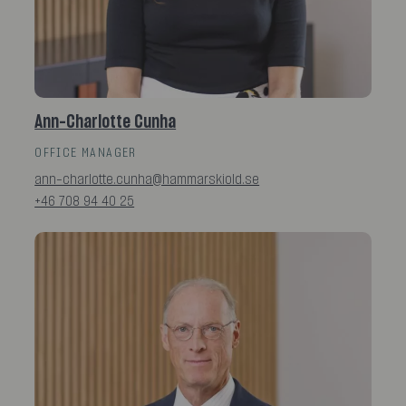
Ann-Charlotte Cunha
OFFICE MANAGER
ann-charlotte.cunha@hammarskiold.se
+46 708 94 40 25