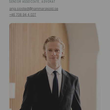
SENIOR ASSOCIATE, ADVOKAT
anja.siostedt@hammarskiold.se
+46 708 94 4 027