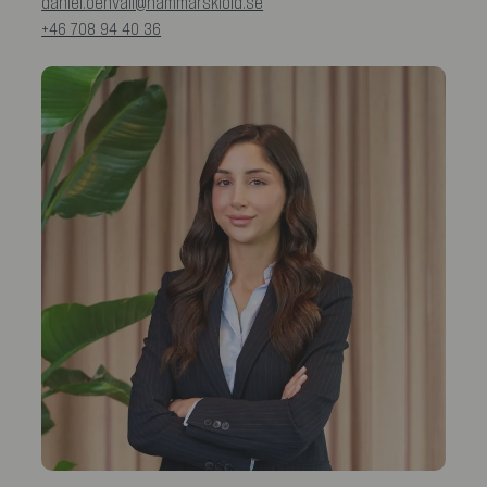
daniel.oehvall@hammarskiold.se
+46 708 94 40 36