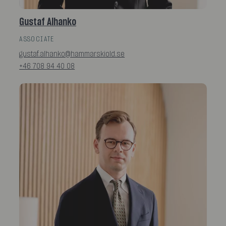
Gustaf Alhanko
ASSOCIATE
gustaf.alhanko@hammarskiold.se
+46 708 94 40 08