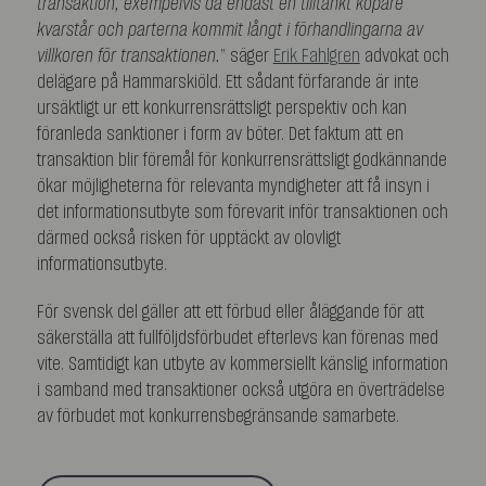
transaktion, exempelvis då endast en tilltänkt köpare
kvarstår och parterna kommit långt i förhandlingarna av
villkoren för transaktionen.
” säger
Erik Fahlgren
advokat och
delägare på Hammarskiöld. Ett sådant förfarande är inte
ursäktligt ur ett konkurrensrättsligt perspektiv och kan
föranleda sanktioner i form av böter. Det faktum att en
transaktion blir föremål för konkurrensrättsligt godkännande
ökar möjligheterna för relevanta myndigheter att få insyn i
det informationsutbyte som förevarit inför transaktionen och
därmed också risken för upptäckt av olovligt
informationsutbyte.
För svensk del gäller att ett förbud eller åläggande för att
säkerställa att fullföljdsförbudet efterlevs kan förenas med
vite. Samtidigt kan utbyte av kommersiellt känslig information
i samband med transaktioner också utgöra en överträdelse
av förbudet mot konkurrensbegränsande samarbete.