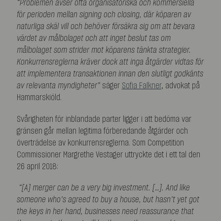
“Problemen avser ofta organisatoriska och kommersiella
för perioden mellan signing och closing, där köparen av
naturliga skäl vill och behöver försäkra sig om att bevara
värdet av målbolaget och att inget beslut tas om
målbolaget som strider mot köparens tänkta strategier.
Konkurrensreglerna kräver dock att inga åtgärder vidtas för
att implementera transaktionen innan den slutligt godkänts
av relevanta myndigheter”
säger
Sofia Falkner
, advokat på
Hammarskiöld.
Svårigheten för inblandade parter ligger i att bedöma var
gränsen går mellan legitima förberedande åtgärder och
överträdelse av konkurrensreglerna. Som Competition
Commissioner Margrethe Vestager uttryckte det i ett tal den
26 april 2018:
“[A] merger can be a very big investment. […]. And like
someone who’s agreed to buy a house, but hasn’t yet got
the keys in her hand, businesses need reassurance that