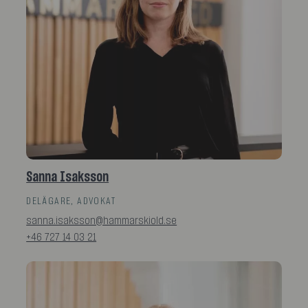
Sanna Isaksson
DELÄGARE, ADVOKAT
sanna.isaksson@hammarskiold.se
+46 727 14 03 21