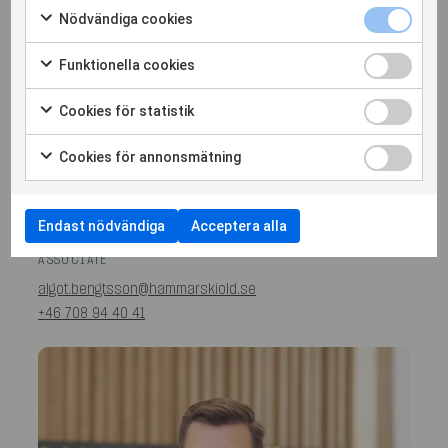
Nödvändiga cookies
Funktionella cookies
Cookies för statistik
Cookies för annonsmätning
Algot Bengtsson
Endast nödvändiga
Acceptera alla
ASSOCIATE
algot.bengtsson@hammarskiold.se
+46 708 94 40 41