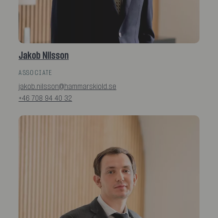
Jakob Nilsson
ASSOCIATE
jakob.nilsson@hammarskiold.se
+46 708 94 40 32