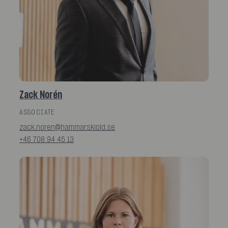
Zack Norén
ASSOCIATE
zack.noren@hammarskiold.se
+46 708 94 45 13