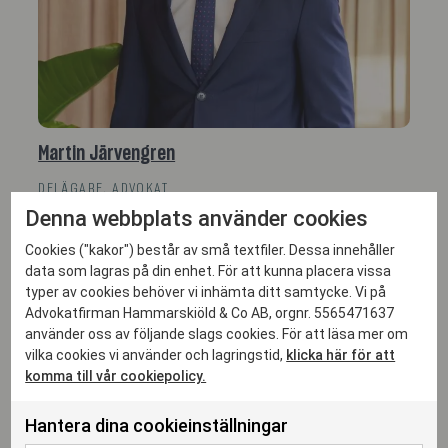
Martin Järvengren
DELÄGARE, ADVOKAT
Denna webbplats använder cookies
martin.jarvengren@hammarskiold.se
+46 730 69 05 99
Cookies ("kakor") består av små textfiler. Dessa innehåller
data som lagras på din enhet. För att kunna placera vissa
typer av cookies behöver vi inhämta ditt samtycke. Vi på
Advokatfirman Hammarskiöld & Co AB, orgnr. 5565471637
använder oss av följande slags cookies. För att läsa mer om
vilka cookies vi använder och lagringstid,
klicka här för att
komma till vår cookiepolicy.
Hantera dina cookieinställningar