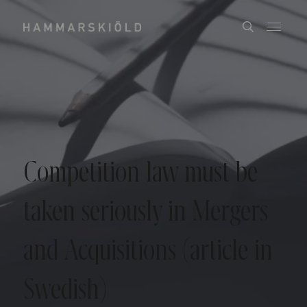
Competition law must be
taken seriously in Mergers
and Acquisitions (article in
Swedish)