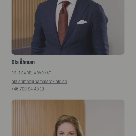
Ola Åhman
DELÄGARE, ADVOKAT
ola.ahman@hammarskiold.se
+46 708 94 45 10