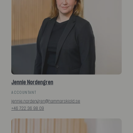
Jennie Nordengren
ACCOUNTANT
jennie.nordengren@hammarskiold.se
+46 722 36 98 09