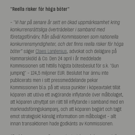
”Reella risker för höga böter”
– ”
Vi har på senare år sett en ökad uppmärksamhet kring
konkurrensrättsliga överträdelser i samband med
företagsförvärv, från såväl Kommissionen som nationella
konkurrensmyndigheter, och det finns reella risker för höga
böter”
säger
Claes Langenius
, advokat och delägare på
Hammarskiöld & Co. Den 24 april i år meddelade
Kommissionen sitt hittills högsta bötesbeslut för s.k. ”Gun
jumping” – 124,5 miljoner EUR. Beslutet har ännu inte
publicerats men i sitt pressmeddelande pekar
Kommissionen bl.a. på att vissa punkter i köpeavtalet tillät
köparen att utöva ett avgörande inflytande över målbolaget,
att köparen utnyttjat sin rätt till inflytande i samband med en
marknadsföringskampanj, och att köparen begärt och tagit
emot strategiskt känslig information om målbolaget – allt
innan transaktionen hade godkänts av Kommissionen.