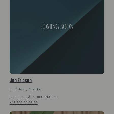
Jon Ericson
DELÄGARE, ADVOKAT
jon.ericson@hammarskiold.se
+46 738 20 86 88